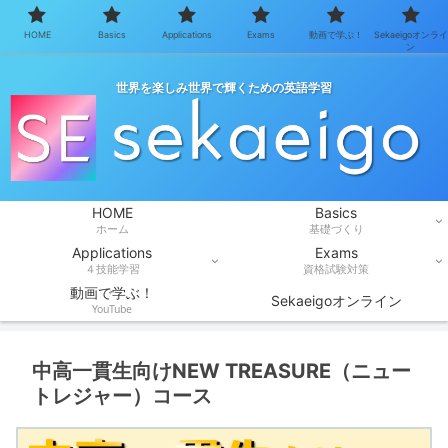
HOME
Basics
Applications
Exams
動画で学ぶ！
Sekaeigoオンライ
ン
世界を楽しみ世界で輝くための英語学習
HOME
Basics
ホーム
基礎づくり
Applications
Exams
４技能学習
資格試験対策
動画で学ぶ！
Sekaeigoオンライン
YouTube
中高一貫生向けNEW TREASURE（ニュー
トレジャー）コース